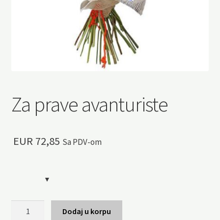
Za prave avanturiste
EUR
72,85
Sa PDV-om
Za
Dodaj u korpu
prave