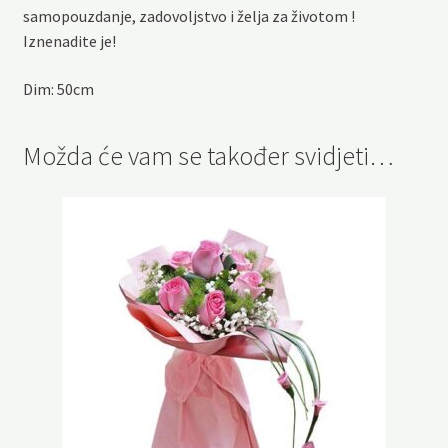
samopouzdanje, zadovoljstvo i želja za životom !
Iznenadite je!
Dim: 50cm
Možda će vam se također svidjeti…