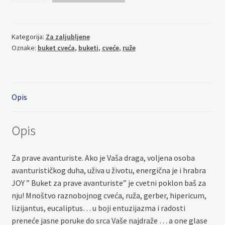
avanturiste
količina
Kategorija:
Za zaljubljene
Oznake:
buket cveća
,
buketi
,
cveće
,
ruže
Opis
Opis
Za prave avanturiste. Ako je Vaša draga, voljena osoba
avanturističkog duha, uživa u životu, energična je i hrabra
JOY ” Buket za prave avanturiste” je cvetni poklon baš za
nju! Mnoštvo raznobojnog cveća, ruža, gerber, hipericum,
lizijantus, eucaliptus… u boji entuzijazma i radosti
preneće jasne poruke do srca Vaše najdraže … a one glase