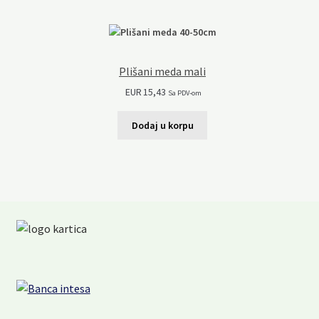
Plišani meda mali
EUR
15,43
Sa PDV-om
Dodaj u korpu