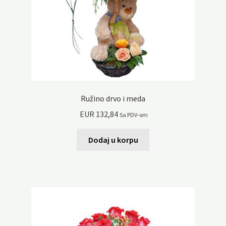
Ružino drvo i meda
EUR
132,84
Sa PDV-om
Dodaj u korpu