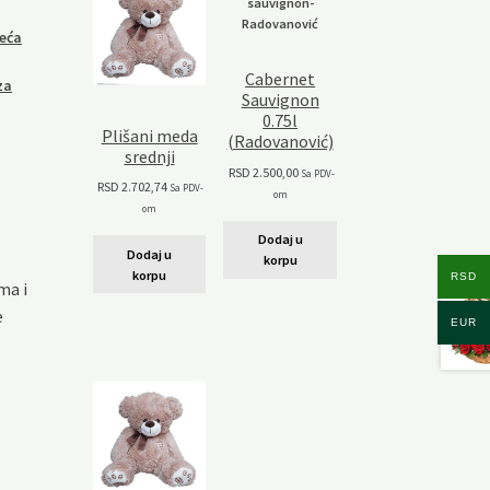
veća
Cabernet
za
Sauvignon
0.75l
Plišani meda
(Radovanović)
srednji
RSD
2.500,00
Sa PDV-
RSD
2.702,74
Sa PDV-
om
om
Dodaj u
Dodaj u
korpu
korpu
RSD
ma i
e
EUR