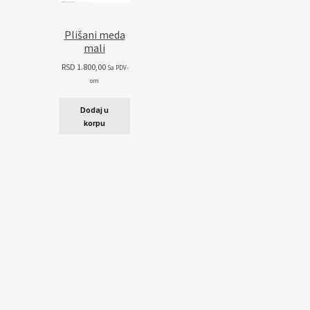
Plišani meda
mali
RSD
1.800,00
Sa PDV-
om
Dodaj u
korpu