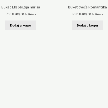
Buket Eksplozija mirisa
Buket cveća Romantika
RSD
8.700,00
RSD
8.400,00
Sa PDV-om
Sa PDV-om
Dodaj u korpu
Dodaj u korpu