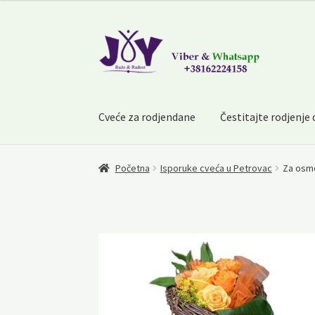
Skip
Skip
to
to
navigation
content
Cveće za rodjendane
Čestitajte rodjenje
Početna
Isporuke cveća u Petrovac
Za osme