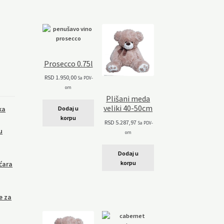
Prosecco 0.75l
RSD
1.950,00
Sa PDV-
om
Plišani meda
veliki 40-50cm
ka
Dodaj u
korpu
RSD
5.287,97
Sa PDV-
u
om
Dodaj u
korpu
ćara
e za
,