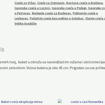
Cveće za Vršac
,
Cveće za Zrenjanin
,
Dostava cveća u Kraljevu
,
Isporuka cveća u Loznici
,
Isporuka cveća u Požegi
,
Isporuke c
u Petrovac
,
Najlepše cveće za Kruševac
,
Poklonite cveće u
Leskovac
,
Pošaljite cveće kao poklon u Golubac
,
Slanje cveća 
Veliko Gradište
is
smeh tvoj, buket u obruču sa narandžastim ružama i alstromerija
snim zelenilom. Visina buketa je oko 45 cm. Prigodan za sve prilik