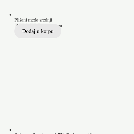
Plišani meda srednji
RSD
2.702,74
Sa PDV-om
Dodaj u korpu