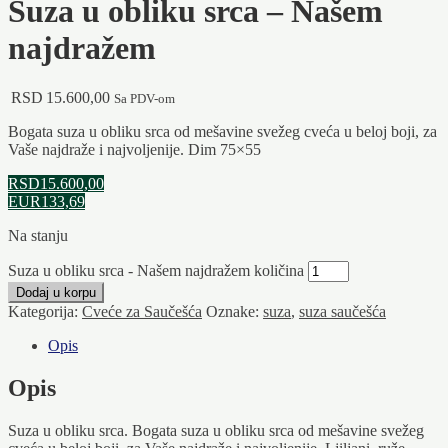
Suza u obliku srca – Našem
najdražem
RSD
15.600,00
Sa PDV-om
Bogata suza u obliku srca od mešavine svežeg cveća u beloj boji, za
Vaše najdraže i najvoljenije. Dim 75×55
RSD15.600,00
EUR133,69
Na stanju
Suza u obliku srca - Našem najdražem količina
Dodaj u korpu
Kategorija:
Cveće za Saučešća
Oznake:
suza
,
suza saučešća
Opis
Opis
Suza u obliku srca. Bogata suza u obliku srca od mešavine svežeg