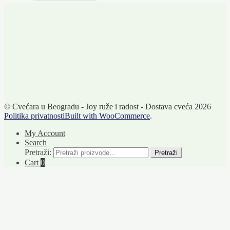
© Cvećara u Beogradu - Joy ruže i radost - Dostava cveća 2026
Politika privatnosti
Built with WooCommerce
.
My Account
Search
Pretraži:
Pretraži
Cart
0