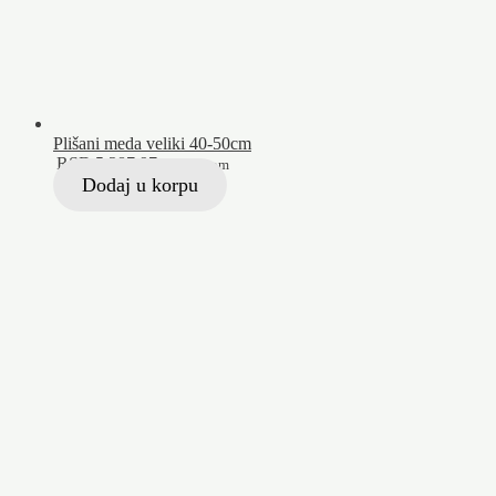
Plišani meda veliki 40-50cm
RSD
5.287,97
Sa PDV-om
Dodaj u korpu