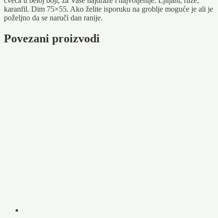
cveća u beloj boji, za Vaše najdraže i najvoljenije. Ljiljani, ruže,
karanfil. Dim 75×55. Ako želite isporuku na groblje moguće je ali je
poželjno da se naruči dan ranije.
Povezani proizvodi