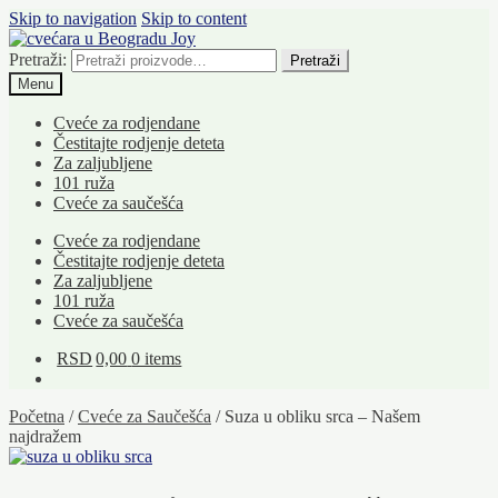
Skip to navigation
Skip to content
Pretraži:
Pretraži
Menu
Cveće za rodjendane
Čestitajte rodjenje deteta
Za zaljubljene
101 ruža
Cveće za saučešća
Cveće za rodjendane
Čestitajte rodjenje deteta
Za zaljubljene
101 ruža
Cveće za saučešća
RSD
0,00
0 items
Početna
/
Cveće za Saučešća
/
Suza u obliku srca – Našem
najdražem