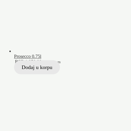
Prosecco 0.75l
RSD
1.950,00
Sa PDV-om
Dodaj u korpu