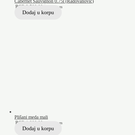
Cabernet Sauvignon 0.75l (Radovanović)
RSD
2.500,00
Sa PDV-om
Dodaj u korpu
Plišani meda mali
RSD
1.800,00
Sa PDV-om
Dodaj u korpu