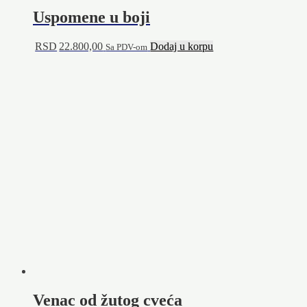
Uspomene u boji
RSD
22.800,00
Dodaj u korpu
Sa PDV-om
Venac od žutog cveća