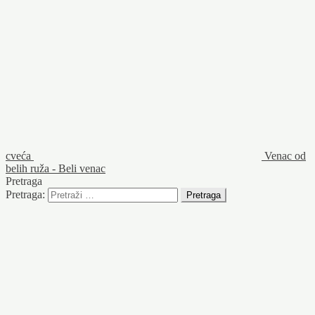
cveća
Venac od
belih ruža - Beli venac
Pretraga
Pretraga: