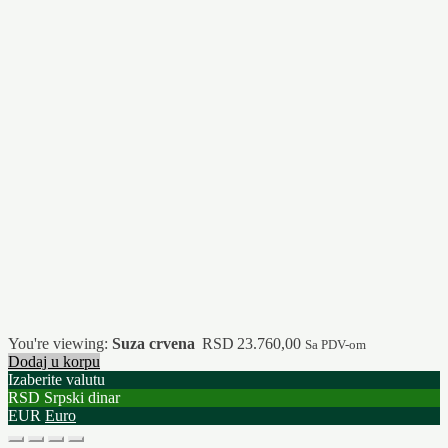
You're viewing:
Suza crvena
RSD
23.760,00
Sa PDV-om
Dodaj u korpu
Izaberite valutu
RSD
Srpski dinar
EUR
Euro