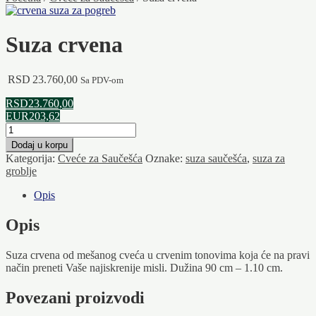
Suza crvena
RSD
23.760,00
Sa PDV-om
RSD23.760,00
EUR203,62
Suza
crvena
Dodaj u korpu
količina
Kategorija:
Cveće za Saučešća
Oznake:
suza saučešća
,
suza za
groblje
Opis
Opis
Suza crvena od mešanog cveća u crvenim tonovima koja će na pravi
način preneti Vaše najiskrenije misli. Dužina 90 cm – 1.10 cm.
Povezani proizvodi