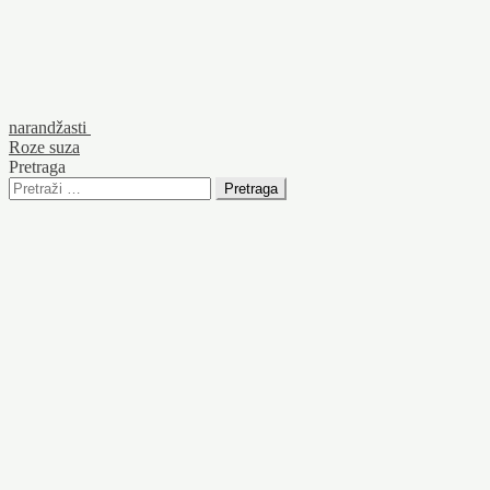
narandžasti
Roze suza
Pretraga
Pretraga: