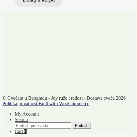
© Cvećara u Beogradu - Joy ruže i radost - Dostava cveća 2026
Politika privatnosti
Built with WooCommerce
.
My Account
Search
Pretraži:
Pretraži
Cart
0