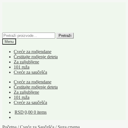
Skip
Skip
to
to
navigation
content
Pretraži:
Pretraži
Menu
Cveće za rodjendane
Čestitajte rodjenje deteta
Za zaljubljene
101 ruža
Cveće za saučešća
Cveće za rodjendane
Čestitajte rodjenje deteta
Za zaljubljene
101 ruža
Cveće za saučešća
RSD
0,00
0 items
Početna
/
Cveće za Saučešća
/
Suza crvena