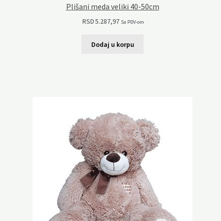
Plišani meda veliki 40-50cm
RSD
5.287,97
Sa PDV-om
Dodaj u korpu