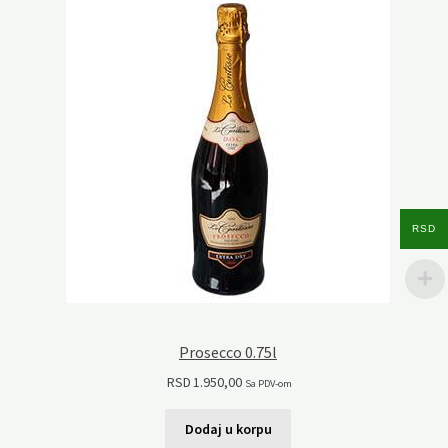
RSD
Prosecco 0.75l
RSD
1.950,00
Sa PDV-om
Dodaj u korpu