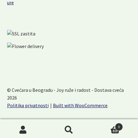
© Cvećara u Beogradu - Joy ruže i radost - Dostava cveća
2026
Politika privatnosti
Built with WooCommerce
.
0
Pretraži:
Pretraži