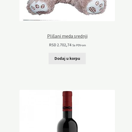
Plišani meda srednji
RSD
2.702,74
Sa PDV-om
Dodaj u korpu