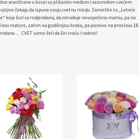
dno aranžirane u korpi sa plišanim medom i sezonskim cvećem
rpljivo čekaju da ispune svoju cvetnu misiju. Zamislite to „Leteće
e“ koje žuri sa rodjendana, da obraduje novopečenu mamu, pa na
lavu mature, zatim na godišnjicu braka, pa ponovo na proslavu 18.
endana … CVET samo želi da širi sreću i radost!