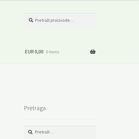
Pretraži:
Pretraži
EUR
0,00
0 items
Pretraga
Pretraga: