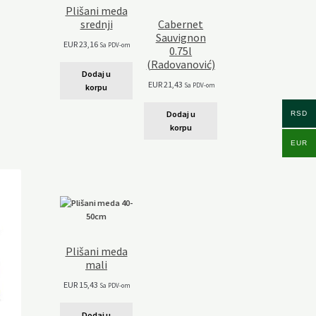
Plišani meda
srednji
Cabernet
Sauvignon
EUR
23,16
Sa PDV-om
0.75l
(Radovanović)
Dodaj u
EUR
21,43
Sa PDV-om
korpu
Dodaj u
RSD
korpu
EUR
Plišani meda
mali
EUR
15,43
Sa PDV-om
Dodaj u