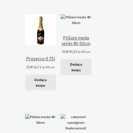
Plišani meda
veliki 40-50cm
EUR
45,32
Sa PDV-om
Prosecco 0.75l
Dodaj u
EUR
16,71
Sa PDV-om
korpu
Dodaj u
korpu