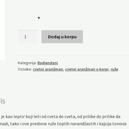
Leteće
Dodaj u korpu
cveće
količina
Kategorija:
Rodjendani
Oznake:
cvetni aranžman
,
cvetni aranžman u korpi
,
ruže
is
 je kao leptir koji leti od cveta do cveta, od prilike do prilike da
nadi, tako i ove predivne ruže toplih narandžastih i kajsija tonova