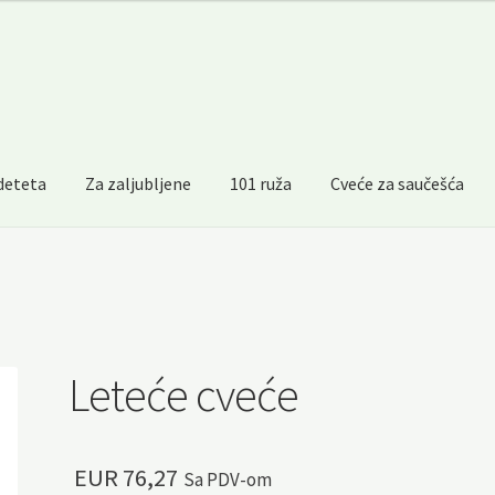
 deteta
Za zaljubljene
101 ruža
Cveće za saučešća
Leteće cveće
EUR
76,27
Sa PDV-om