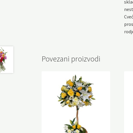
skla
nest
Cveć
pros
rodj
Povezani proizvodi