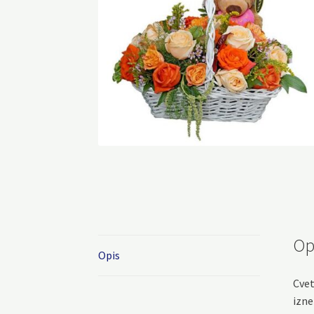
Op
Opis
Cvet
izne