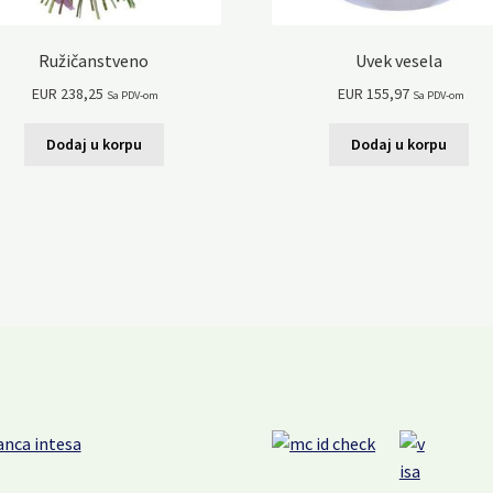
Ružičanstveno
Uvek vesela
EUR
238,25
EUR
155,97
Sa PDV-om
Sa PDV-om
Dodaj u korpu
Dodaj u korpu