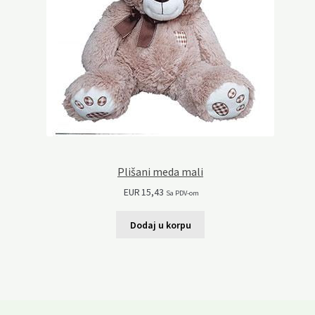
Plišani meda mali
EUR
15,43
Sa PDV-om
Dodaj u korpu