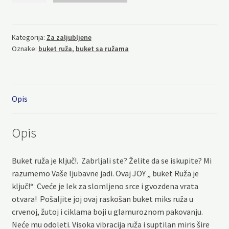
je
ključ
količina
Kategorija:
Za zaljubljene
Oznake:
buket ruža
,
buket sa ružama
Opis
Opis
Buket ruža je ključ!. Zabrljali ste? Želite da se iskupite? Mi
razumemo Vaše ljubavne jadi. Ovaj JOY „ buket Ruža je
ključ!“ Cveće je lek za slomljeno srce i gvozdena vrata
otvara! Pošaljite joj ovaj raskošan buket miks ruža u
crvenoj, žutoj i ciklama boji u glamuroznom pakovanju.
Neće mu odoleti. Visoka vibracija ruža i suptilan miris šire