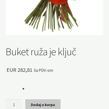
Buket ruža je ključ
EUR
282,81
Sa PDV-om
Buket
Dodaj u korpu
ruža