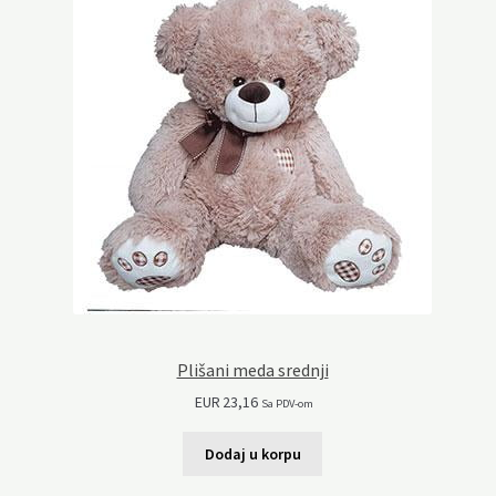
Plišani meda srednji
EUR
23,16
Sa PDV-om
Dodaj u korpu