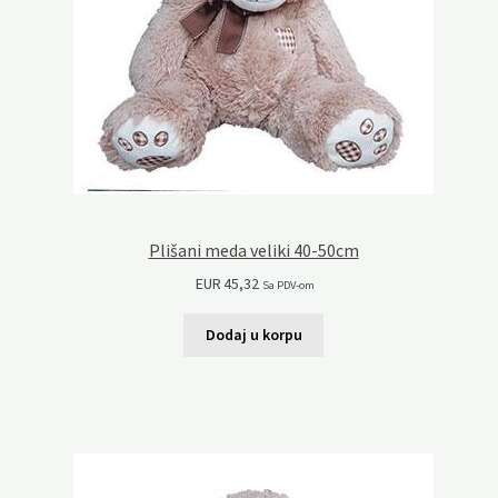
Plišani meda veliki 40-50cm
EUR
45,32
Sa PDV-om
Dodaj u korpu