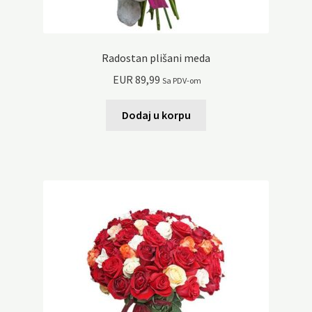
Radostan plišani meda
EUR
89,99
Sa PDV-om
Dodaj u korpu