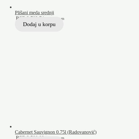
Plišani meda srednji
RSD
2.702,74
Sa PDV-om
Dodaj u korpu
Cabernet Sauvignon 0.75l (Radovanović)
RSD
2.500,00
Sa PDV-om