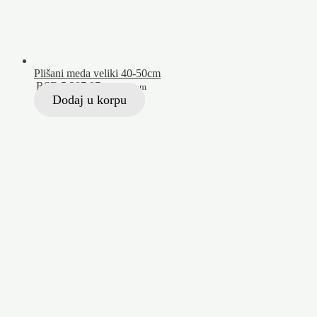
Plišani meda veliki 40-50cm
RSD
5.287,97
Sa PDV-om
Dodaj u korpu