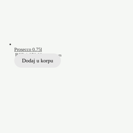
Prosecco 0.75l
RSD
1.950,00
Sa PDV-om
Dodaj u korpu