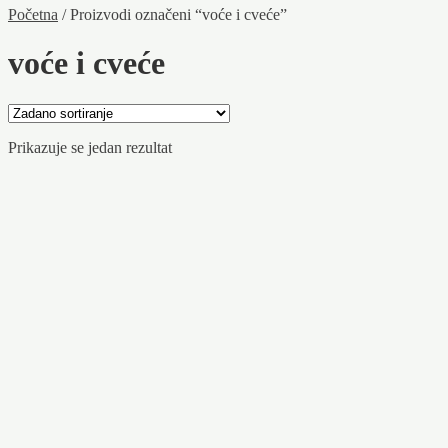
Početna
/
Proizvodi označeni “voće i cveće”
voće i cveće
Prikazuje se jedan rezultat