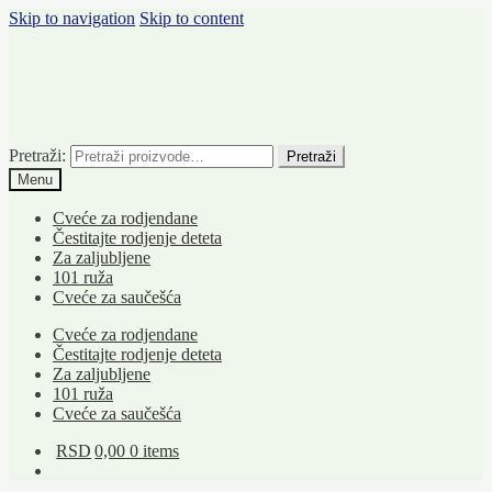
Skip to navigation
Skip to content
Pretraži:
Pretraži
Menu
Cveće za rodjendane
Čestitajte rodjenje deteta
Za zaljubljene
101 ruža
Cveće za saučešća
Cveće za rodjendane
Čestitajte rodjenje deteta
Za zaljubljene
101 ruža
Cveće za saučešća
RSD
0,00
0 items