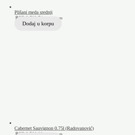
Plišani meda srednji
RSD
2.702,74
Sa PDV-om
Dodaj u korpu
Cabernet Sauvignon 0.75l (Radovanović)
RSD
2.500,00
Sa PDV-om