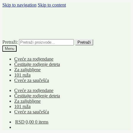
Skip to navigation
Skip to content
Pretraži:
Pretraži
Menu
Cveće za rodjendane
Čestitajte rodjenje deteta
Za zaljubljene
101 ruža
Cveće za saučešća
Cveće za rodjendane
Čestitajte rodjenje deteta
Za zaljubljene
101 ruža
Cveće za saučešća
RSD
0,00
0 items