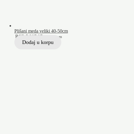
Plišani meda veliki 40-50cm
RSD
5.287,97
Sa PDV-om
Dodaj u korpu