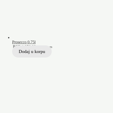
Prosecco 0.75l
RSD
1.950,00
Sa PDV-om
Dodaj u korpu