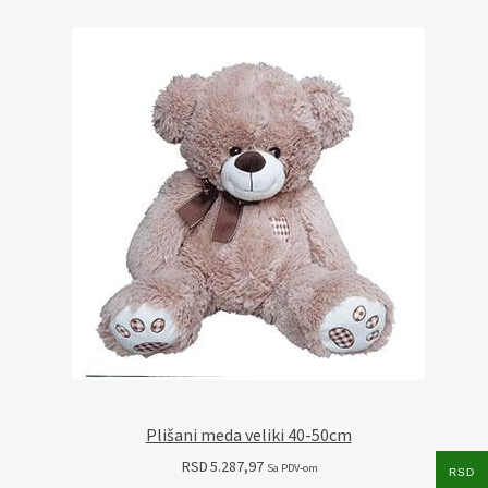
Plišani meda veliki 40-50cm
RSD
5.287,97
Sa PDV-om
RSD