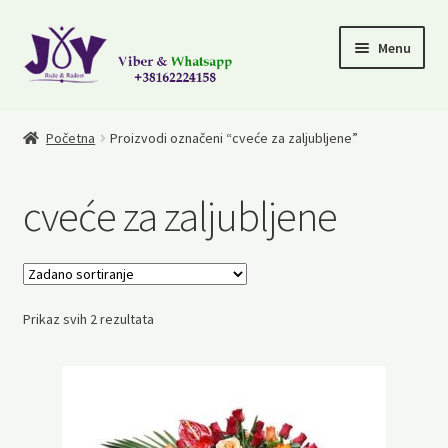
Skip
Skip
Menu
to
to
navigation
content
Cveće za rodjendane
Početna
Proizvodi označeni “cveće za zaljubljene”
Čestitajte rodjenje deteta
cveće za zaljubljene
Za zaljubljene
101 ruža
Prikaz svih 2 rezultata
Cveće za saučešća