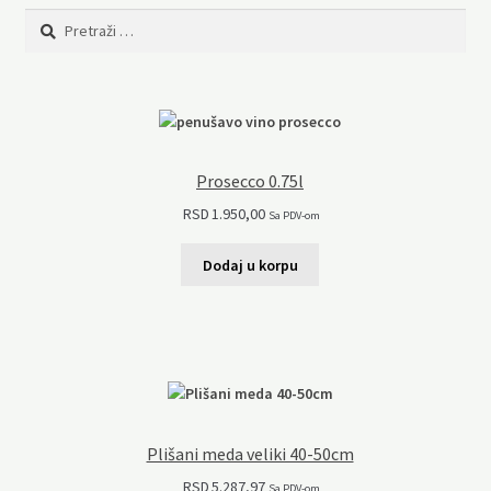
Pretraga:
Prosecco 0.75l
RSD
1.950,00
Sa PDV-om
Dodaj u korpu
Plišani meda veliki 40-50cm
RSD
5.287,97
Sa PDV-om