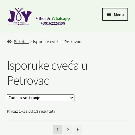
Skip
Skip
Menu
to
to
navigation
content
Cveće za rodjendane
Početna
Isporuke cveća u Petrovac
Čestitajte rodjenje deteta
Isporuke cveća u
Za zaljubljene
Petrovac
101 ruža
Cveće za saučešća
Prikaz 1–12 od 13 rezultata
1
2