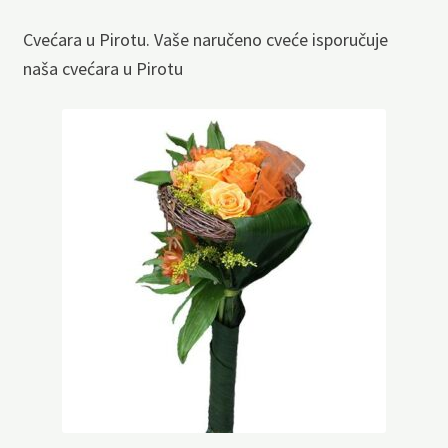
Cvećara u Pirotu. Vaše naručeno cveće isporučuje
naša cvećara u Pirotu