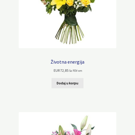
Životna energija
EUR
72,85
Sa PDV-om
Dodaj u korpu