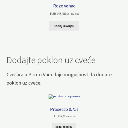
Roze venac
EUR
143,98
Sa PDV-om
Dodaj u korpu
Dodajte poklon uz cveće
Cvećara u Pirotu Vam daje mogućnost da dodate
poklon uz cveće.
Prosecco 0.75l
EUR
16,71
Sa PDV-om
Dodaj u korpu