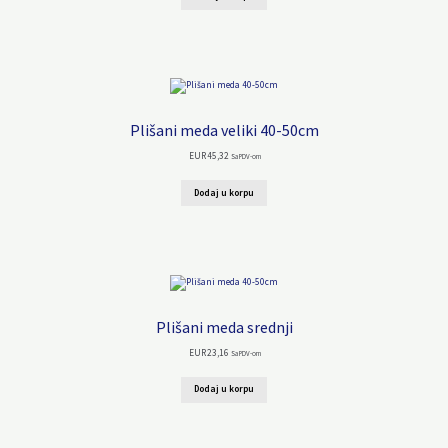
Plišani meda veliki 40-50cm
EUR
45,32
Sa PDV-om
Dodaj u korpu
Plišani meda srednji
EUR
23,16
Sa PDV-om
Dodaj u korpu