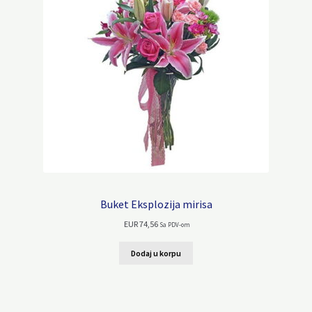
Buket Eksplozija mirisa
EUR
74,56
Sa PDV-om
Dodaj u korpu