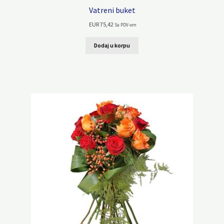
Vatreni buket
EUR
75,42
Sa PDV-om
Dodaj u korpu