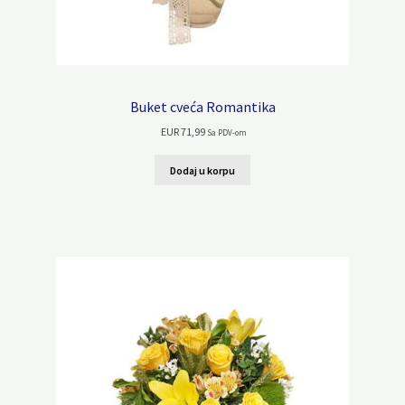
Buket cveća Romantika
EUR
71,99
Sa PDV-om
Dodaj u korpu