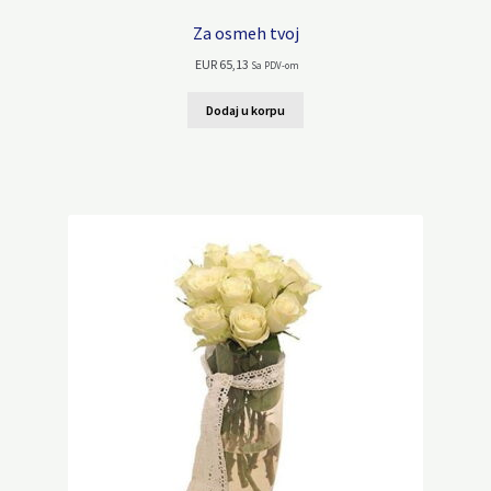
Za osmeh tvoj
EUR
65,13
Sa PDV-om
Dodaj u korpu