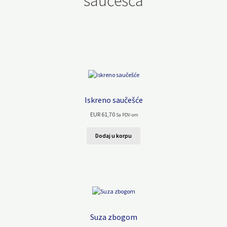
saučešća
Iskreno saučešće
EUR
61,70
Sa PDV-om
Dodaj u korpu
Suza zbogom