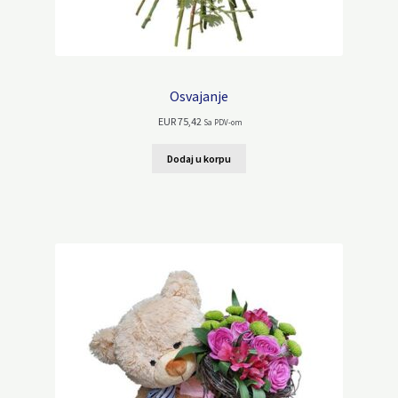
Osvajanje
EUR
75,42
Sa PDV-om
Dodaj u korpu