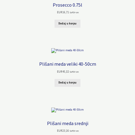
Prosecco 0.75l
EUR
16,71
Sa PDV-om
Dodaj u korpu
Plišani meda veliki 40-50cm
EUR
45,32
Sa PDV-om
Dodaj u korpu
Plišani meda srednji
EUR
23,16
Sa PDV-om