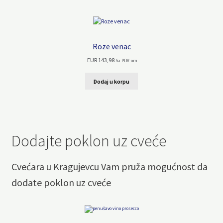
Roze venac
EUR
143,98
Sa PDV-om
Dodaj u korpu
Dodajte poklon uz cveće
Cvećara u Kragujevcu Vam pruža mogućnost da
dodate poklon uz cveće