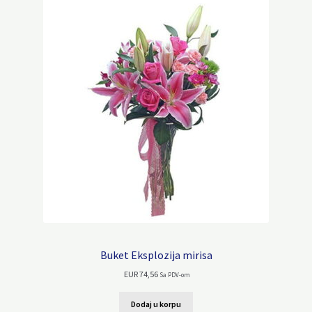
Buket Eksplozija mirisa
EUR
74,56
Sa PDV-om
Dodaj u korpu