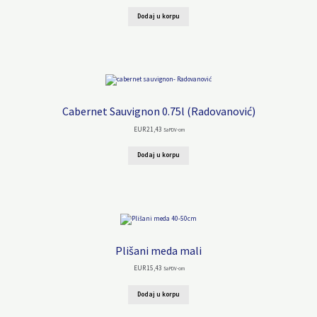
Dodaj u korpu
Cabernet Sauvignon 0.75l (Radovanović)
EUR
21,43
Sa PDV-om
Dodaj u korpu
Plišani meda mali
EUR
15,43
Sa PDV-om
Dodaj u korpu