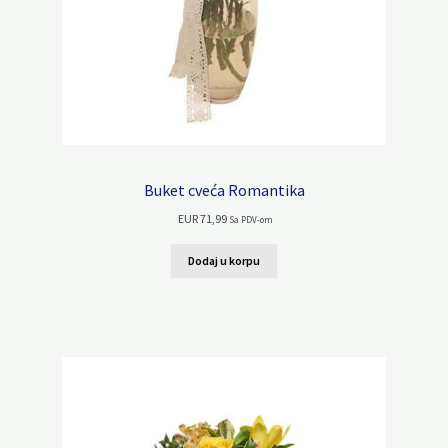
Buket cveća Romantika
EUR
71,99
Sa PDV-om
Dodaj u korpu