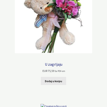
U zagrljaju
EUR
75,59
Sa PDV-om
Dodaj u korpu