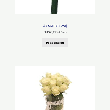
Za osmeh tvoj
EUR
65,13
Sa PDV-om
Dodaj u korpu