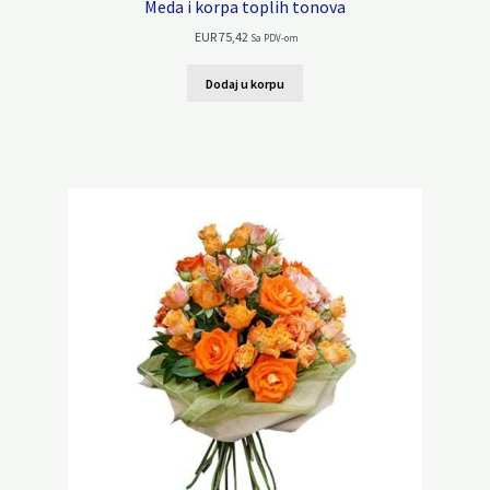
Meda i korpa toplih tonova
EUR
75,42
Sa PDV-om
Dodaj u korpu