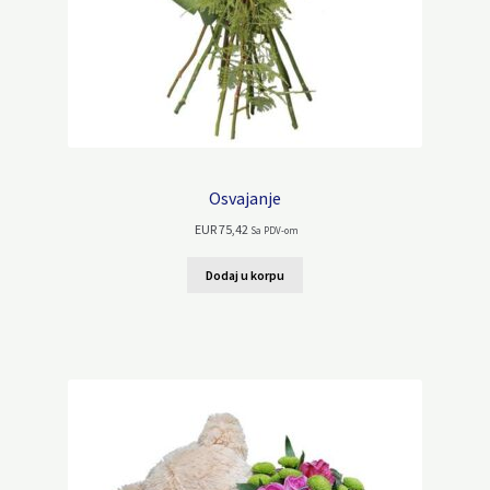
Osvajanje
EUR
75,42
Sa PDV-om
Dodaj u korpu