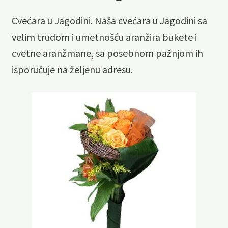
Cvećara u Jagodini. Naša cvećara u Jagodini sa
velim trudom i umetnošću aranžira bukete i
cvetne aranžmane, sa posebnom pažnjom ih
isporučuje na željenu adresu.