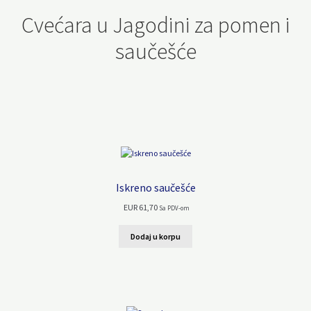
Cvećara u Jagodini za pomen i
saučešće
Iskreno saučešće
EUR
61,70
Sa PDV-om
Dodaj u korpu