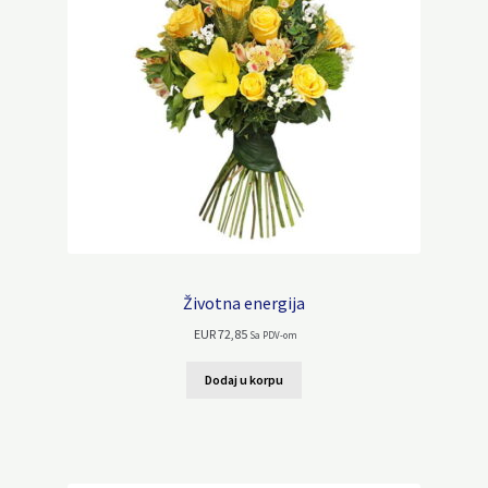
Životna energija
EUR
72,85
Sa PDV-om
Dodaj u korpu