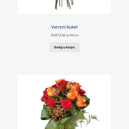
Vatreni buket
EUR
75,42
Sa PDV-om
Dodaj u korpu