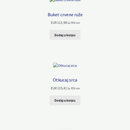
Buket crvene ruže
EUR
113,98
Sa PDV-om
Dodaj u korpu
Otkucaj srca
EUR
135,41
Sa PDV-om
Dodaj u korpu