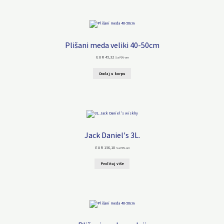
Plišani meda veliki 40-50cm
EUR
45,32
Sa PDV-om
Dodaj u korpu
Jack Daniel's 3L.
EUR
156,10
Sa PDV-om
Pročitaj više