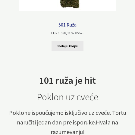
501 Ruža
EUR
1.598,31
Sa PDV-om
Dodaj u korpu
101 ruža je hit
Poklon uz cveće
Poklone ispoučujemo isključivo uz cveće. Tortu
naručiti jedan dan pre isporuke.Hvala na
razumevanju!