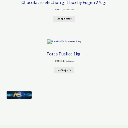
Chocolate selection gift box by Eugen 270gr
EUR
21,43
Sa PDV-om
Dodaj u korpu
Torta Puslica 1kg.
EUR
41,14
Sa PDV-om
Pročitaj više