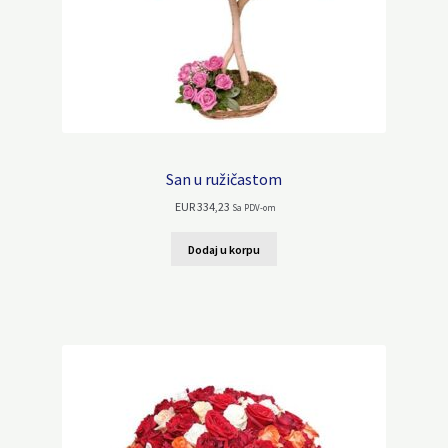
San u ružičastom
EUR
334,23
Sa PDV-om
Dodaj u korpu