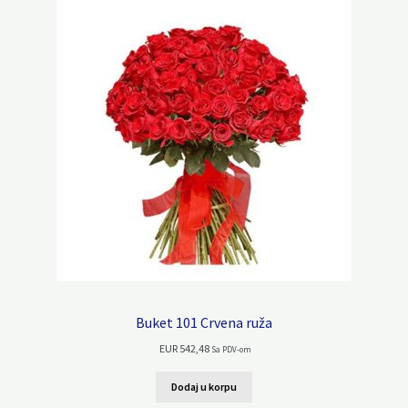
Buket 101 Crvena ruža
EUR
542,48
Sa PDV-om
Dodaj u korpu