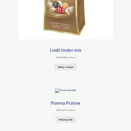
Lindt lindor mix
EUR
13,09
Sa PDV-om
Dodaj u korpu
Poema Praline
EUR
13,71
Sa PDV-om
Pročitaj više