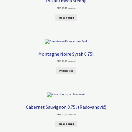
Plišani meda srednji
EUR
23,16
Sa PDV-om
Dodaj u korpu
Montagne Noire Syrah 0.75l
EUR
18,85
Sa PDV-om
Pročitaj više
Cabernet Sauvignon 0.75l (Radovanović)
EUR
21,43
Sa PDV-om
Dodaj u korpu