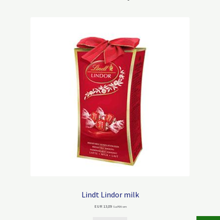
Lindt Lindor milk
EUR
13,09
Sa PDV-om