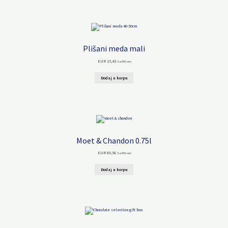
Plišani meda mali
EUR
15,43
Sa PDV-om
Dodaj u korpu
Moet & Chandon 0.75l
EUR
80,56
Sa PDV-om
Dodaj u korpu