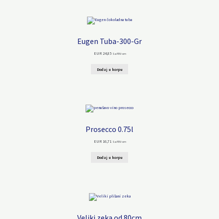
Eugen Tuba-300-Gr
EUR
24,85
Sa PDV-om
Dodaj u korpu
Prosecco 0.75l
EUR
16,71
Sa PDV-om
Dodaj u korpu
Veliki zeka od 80cm